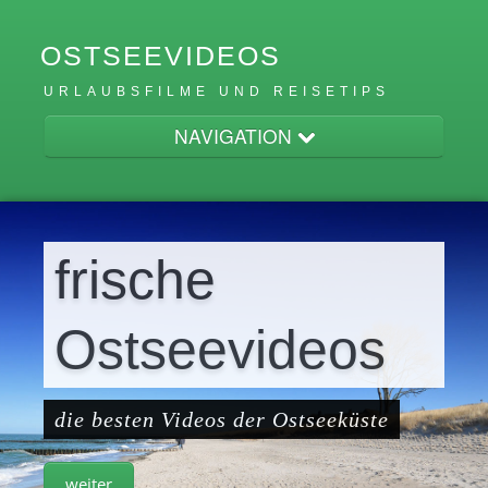
OSTSEEVIDEOS
URLAUBSFILME UND REISETIPS
NAVIGATION
Home
frische
Ostsee
Ostseevideos
Usedom
die besten Videos der Ostseeküste
weiter